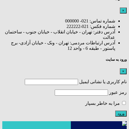
×
شماره تماس: 021- 000000
شماره فکس: 021-222222
آدرس دفتر: تهران - خیابان انقلاب - خیابان جنوب - ساختمان
عدالت
آدرس ارتباطات مردمی: تهران - ونک - خیابان آزادی- برج
پاستور - طبقه 6 - واحد 12
ورود به سایت
×
نام کاربری یا نشانی ایمیل
رمز عبور
مرا به خاطر بسپار