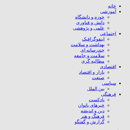
خانه
آموزشی
حوزه و دانشگاه
دانش و فناوری
علمی و پژوهشی
اجتماعی
اینفوگرافیک
بهداشت و سلامت
چندرسانه ای
سلامت و جامعه
مطالبه گری
اقتصادی
بازار و اقتصاد
صنعت
سیاسی
بین الملل
فرهنگی
پادکست
خبرهای بانوان
دین و اندیشه
فرهنگ و هنر
گزارش و گفتگو