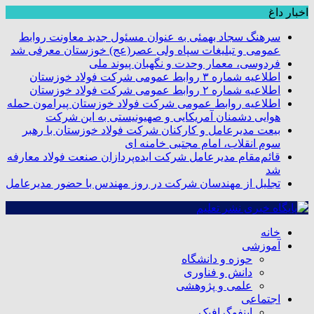
اخبار داغ
سرهنگ سجاد بهمئی به عنوان مسئول جدید معاونت روابط
عمومی و تبلیغات سپاه ولی عصر(عج) خوزستان معرفی شد
فردوسی، معمار وحدت و نگهبان پیوند ملی
اطلاعیه شماره ۳ روابط عمومی شرکت فولاد خوزستان
اطلاعیه شماره ۲ روابط عمومی شرکت فولاد خوزستان
اطلاعیه روابط عمومی شرکت فولاد خوزستان پیرامون حمله
هوایی دشمنان آمریکایی و صهیونیستی به این شرکت
بیعت مدیرعامل و کارکنان شرکت فولاد خوزستان با رهبر
سوم انقلاب، امام مجتبی خامنه ای
قائم‌مقام مدیرعامل شرکت ایده‌پردازان صنعت فولاد معارفه
شد
تجلیل از مهندسان شرکت در روز مهندس با حضور مدیرعامل
خانه
آموزشی
حوزه و دانشگاه
دانش و فناوری
علمی و پژوهشی
اجتماعی
اینفوگرافیک