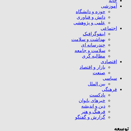
خانه
آموزشی
حوزه و دانشگاه
دانش و فناوری
علمی و پژوهشی
اجتماعی
اینفوگرافیک
بهداشت و سلامت
چندرسانه ای
سلامت و جامعه
مطالبه گری
اقتصادی
بازار و اقتصاد
صنعت
سیاسی
بین الملل
فرهنگی
پادکست
خبرهای بانوان
دین و اندیشه
فرهنگ و هنر
گزارش و گفتگو
توسعه