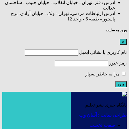
آدرس دفتر: تهران - خیابان انقلاب - خیابان جنوب - ساختمان
عدالت
آدرس ارتباطات مردمی: تهران - ونک - خیابان آزادی- برج
پاستور - طبقه 6 - واحد 12
ورود به سایت
×
نام کاربری یا نشانی ایمیل
رمز عبور
مرا به خاطر بسپار
پایگاه خبری نشر تعلیم
طراحی سایت : آسان وب
صفحه نخست