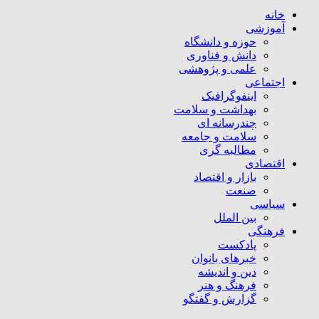
خانه
آموزشی
حوزه و دانشگاه
دانش و فناوری
علمی و پژوهشی
اجتماعی
اینفوگرافیک
بهداشت و سلامت
چندرسانه ای
سلامت و جامعه
مطالبه گری
اقتصادی
بازار و اقتصاد
صنعت
سیاسی
بین الملل
فرهنگی
پادکست
خبرهای بانوان
دین و اندیشه
فرهنگ و هنر
گزارش و گفتگو