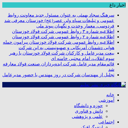
اخبار داغ
سرهنگ سجاد بهمئی به عنوان مسئول جدید معاونت روابط
عمومی و تبلیغات سپاه ولی عصر(عج) خوزستان معرفی شد
فردوسی، معمار وحدت و نگهبان پیوند ملی
اطلاعیه شماره ۳ روابط عمومی شرکت فولاد خوزستان
اطلاعیه شماره ۲ روابط عمومی شرکت فولاد خوزستان
اطلاعیه روابط عمومی شرکت فولاد خوزستان پیرامون حمله
هوایی دشمنان آمریکایی و صهیونیستی به این شرکت
بیعت مدیرعامل و کارکنان شرکت فولاد خوزستان با رهبر
سوم انقلاب، امام مجتبی خامنه ای
قائم‌مقام مدیرعامل شرکت ایده‌پردازان صنعت فولاد معارفه
شد
تجلیل از مهندسان شرکت در روز مهندس با حضور مدیرعامل
خانه
آموزشی
حوزه و دانشگاه
دانش و فناوری
علمی و پژوهشی
اجتماعی
اینفوگرافیک