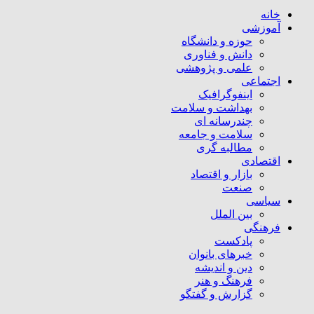
خانه
آموزشی
حوزه و دانشگاه
دانش و فناوری
علمی و پژوهشی
اجتماعی
اینفوگرافیک
بهداشت و سلامت
چندرسانه ای
سلامت و جامعه
مطالبه گری
اقتصادی
بازار و اقتصاد
صنعت
سیاسی
بین الملل
فرهنگی
پادکست
خبرهای بانوان
دین و اندیشه
فرهنگ و هنر
گزارش و گفتگو