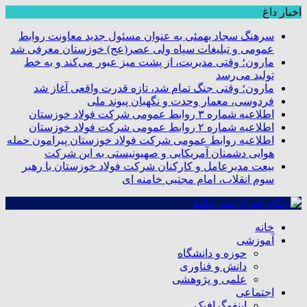
اخبار داغ
سرهنگ سجاد بهمئی به عنوان مسئول جدید معاونت روابط
عمومی و تبلیغات سپاه ولی عصر(عج) خوزستان معرفی شد
مارون؛ وقتی مدیریت، از پشت میز عبور می‌کند و به خط
تولید می‌رسد
مارون؛ وقتی جنگ تمام شد، تازه قدرت واقعی آغاز شد
فردوسی، معمار وحدت و نگهبان پیوند ملی
اطلاعیه شماره ۳ روابط عمومی شرکت فولاد خوزستان
اطلاعیه شماره ۲ روابط عمومی شرکت فولاد خوزستان
اطلاعیه روابط عمومی شرکت فولاد خوزستان پیرامون حمله
هوایی دشمنان آمریکایی و صهیونیستی به این شرکت
بیعت مدیرعامل و کارکنان شرکت فولاد خوزستان با رهبر
سوم انقلاب، امام مجتبی خامنه ای
خانه
آموزشی
حوزه و دانشگاه
دانش و فناوری
علمی و پژوهشی
اجتماعی
اینفوگرافیک