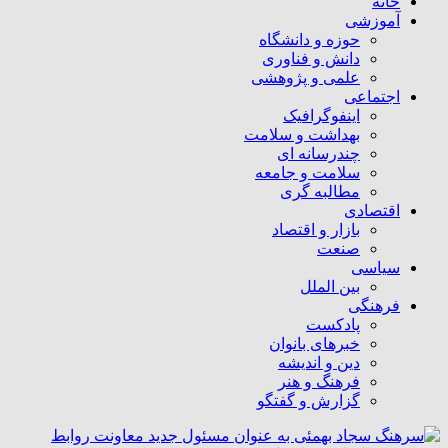
خانه
آموزشی
حوزه و دانشگاه
دانش و فناوری
علمی و پژوهشی
اجتماعی
اینفوگرافیک
بهداشت و سلامت
چندرسانه ای
سلامت و جامعه
مطالبه گری
اقتصادی
بازار و اقتصاد
صنعت
سیاسی
بین الملل
فرهنگی
پادکست
خبرهای بانوان
دین و اندیشه
فرهنگ و هنر
گزارش و گفتگو