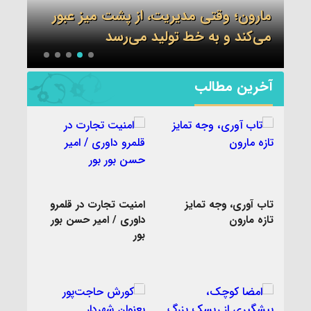
مارون؛ وقتی مدیریت، از پشت میز عبور
مار
د
می‌کند و به خط تولید می‌رسد
واق
آخرین مطالب
تاب آوری، وجه تمایز
امنیت تجارت در قلمرو
تازه مارون
داوری / امیر حسن بور
بور