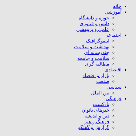
خانه
آموزشی
حوزه و دانشگاه
دانش و فناوری
علمی و پژوهشی
اجتماعی
اینفوگرافیک
بهداشت و سلامت
چندرسانه ای
سلامت و جامعه
مطالبه گری
اقتصادی
بازار و اقتصاد
صنعت
سیاسی
بین الملل
فرهنگی
پادکست
خبرهای بانوان
دین و اندیشه
فرهنگ و هنر
گزارش و گفتگو