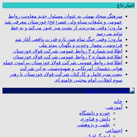
اخبار داغ
سرهنگ سجاد بهمئی به عنوان مسئول جدید معاونت روابط
عمومی و تبلیغات سپاه ولی عصر(عج) خوزستان معرفی شد
مارون؛ وقتی مدیریت، از پشت میز عبور می‌کند و به خط
تولید می‌رسد
مارون؛ وقتی جنگ تمام شد، تازه قدرت واقعی آغاز شد
فردوسی، معمار وحدت و نگهبان پیوند ملی
اطلاعیه شماره ۳ روابط عمومی شرکت فولاد خوزستان
اطلاعیه شماره ۲ روابط عمومی شرکت فولاد خوزستان
اطلاعیه روابط عمومی شرکت فولاد خوزستان پیرامون حمله
هوایی دشمنان آمریکایی و صهیونیستی به این شرکت
بیعت مدیرعامل و کارکنان شرکت فولاد خوزستان با رهبر
سوم انقلاب، امام مجتبی خامنه ای
خانه
آموزشی
حوزه و دانشگاه
دانش و فناوری
علمی و پژوهشی
اجتماعی
اینفوگرافیک