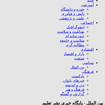
خانه
آموزشی
حوزه و دانشگاه
دانش و فناوری
علمی و پژوهشی
اجتماعی
اینفوگرافیک
بهداشت و سلامت
چندرسانه ای
سلامت و جامعه
مطالبه گری
اقتصادی
بازار و اقتصاد
صنعت
سیاسی
بین الملل
فرهنگی
پادکست
خبرهای بانوان
دین و اندیشه
فرهنگ و هنر
گزارش و گفتگو
بین الملل - پایگاه خبری نشر تعلیم