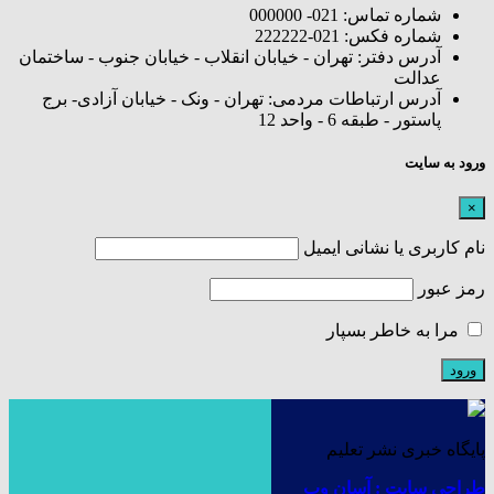
شماره تماس: 021- 000000
شماره فکس: 021-222222
آدرس دفتر: تهران - خیابان انقلاب - خیابان جنوب - ساختمان
عدالت
آدرس ارتباطات مردمی: تهران - ونک - خیابان آزادی- برج
پاستور - طبقه 6 - واحد 12
ورود به سایت
×
نام کاربری یا نشانی ایمیل
رمز عبور
مرا به خاطر بسپار
پایگاه خبری نشر تعلیم
طراحی سایت : آسان وب