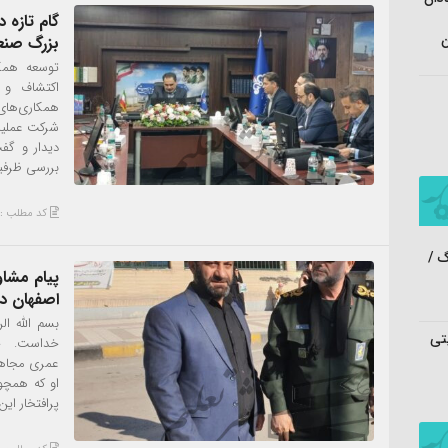
گام تازه 
ن
بزرگ صن
توسعه همکا
اکتشاف و 
همکاری‌های
شرکت عملیا
دیدار و گف
بررسی ظرفی
کد مطلب : 6053
 /
پیام مشا
اصفهان د
بسم الله ال
تی
خداست. خبر
عمری مجاهدت
او که همچو
پرافتخار ای