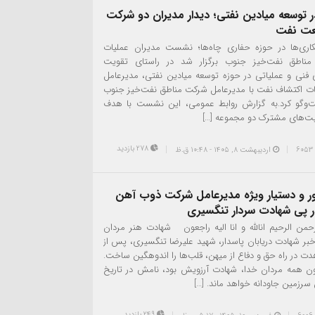
در توسعه میادین نفتی؛ دیدار مدیران دو شرکت
عت نفت
ری‌ها در حوزه حفاری چاه‌ها؛ نشست مدیران عملیات
مناطق نفت‌خیز جنوب برگزار شد در راستای تقویت
 فنی و عملیاتی در حوزه توسعه میادین نفتی، مدیرعامل
ت اکتشاف نفت با مدیرعامل شرکت مناطق نفت‌خیز جنوب
ت‌وگو کرد.به گزارش روابط عمومی، این نشست با هدف
ت‌های مشترک دو مجموعه […]
278 بازدید
اردیبهشت ۸, ۱۴۰۵ - 10:48 ق.ظ
ور و دستیار ویژه مدیرعامل شرکت ذوب آهن
ر پی شهادت سردار تنگسیری
رحمن الرحیم انالله و انا الیه راجعون شهادت هنر مردان
 شهادت دریابان پاسدار، شهید علیرضا تنگسیری، پس از
 در راه حق و دفاع از میهن، قلب‌ها را اندوهگین ساخت.
ن همه مردان خدا، شهادت آرزویش بود، نامش در تاریخ
ن سرزمین جاودانه خواهد ماند. […]
249 بازدید