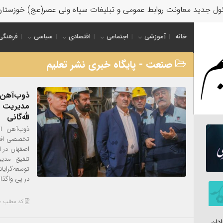
ل جدید معاونت روابط عمومی و تبلیغات سپاه ولی عصر(عج) خوزستا
خانه
آموزشی
اجتماعی
اقتصادی
سیاسی
فرهنگی
صنعت - پایگاه خبری نشر تعلیم
ذوب‌آهن ا
مدیریت ت
لله‌گانی
ذوب‌آهن ا
تخصصی افضل
اصفهان در آس
تلفیق مدی
توسعه‌گرایا
در پی واگذا
کد مطلب : 6341
دان