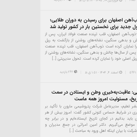
فروردین ۱۰, ۱۴۰۵ - 5:17 ب.ظ
‌آهن اصفهان برای رسیدن به دوران طلایی؛
 جدید برای نخستین بار در کشور تولید شد
 -ذوب‌آهن اصفهان، قلب تپنده صنعت فولاد ایران، پس از
ش و بدهی سنگین، نشانه‌های روشنی از بازگشت به ریل
ا نمایان کرده است ذوب‌آهن اصفهان، قلب تپنده صنعت
، پس از سال‌ها چالش و بدهی سنگین، نشانه‌های روشنی از
یل اصلی خود را نمایان کرده است. تحول مدیریتی […]
262 بازدید
اسفند ۴, ۱۴۰۴ - 1:51 ق.ظ
ئی: عاقبت‌به‌خیری وطن و ایستادن در سمت
یخ، مسئولیت امروز همه ماست
شر تعلیم، مدیرعامل شرکت پتروشیمی مارون با تأکید بر
ری در شرایط حساس کنونی کشور گفت: امروز بیش از هر
باید بدانیم در کجای تاریخ ایستاده‌ایم و در برابر چه
 موضع می‌گیریم. دکتر امین امرائی در جمع مدیران و
 شرکت با بیان اینکه اهل ورود به مباحث […]
انی برند