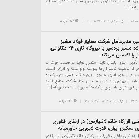
مسئولیت‌پذیری اجتماعی، به‌عنوان مدیر برتر سال ۱۴۰۴ کشور معرفی
ریافت […]
354 بازدید
آذر ۲۲, ۱۴۰۴ - 10:26 ب.ظ
بر، مدیرعامل شرکت صنایع فولاد مشیز
بردسیر:فولاد مشیز بردسیر با نیروگاه گازی ۲۴ مگاواتی،
ار را تضمین می‌کند
-تأمین انرژی پایدار، کلید استمرار تولید در صنعت فولاد در
ی که ماهیت تولید آن‌ها پیوسته و وابسته به انرژی است،
ین حامل‌های انرژی همچون برق و گاز، نقشی تعیین‌کننده
تولید و بهره‌وری دارد. در همین راستا، شرکت صنایع فولاد
با رویکردی راهبردی و آینده‌نگر، پروژه احداث نیروگاه […]
324 بازدید
آبان ۲۰, ۱۴۰۴ - 5:43 ب.ظ
ی قرارگاه خاتم‌الانبیا(ص) در ارتقای فناوری
ی سنگین ایران، قدرت لایروبی خاورمیانه
ل به توان داخلی، قرارگاه سازندگی خاتم‌الانبیا(ص) با ارتقای