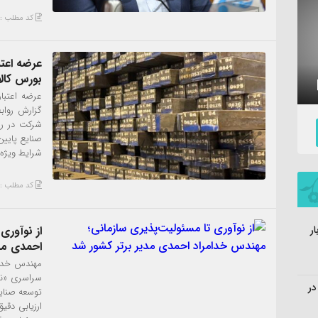
کد مطلب : 5950
بورس کال
گزارش روابط
نماهنگ «جدایی» با نوای ابراهیم رهبر
شرکت در را
شرایط ویژه در تار
کد مطلب : 5762
از نوآوری
ر
احمدی مد
سراسری «نش
در
توسعه صنای
ارزیابی دقی