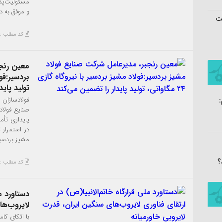
و موفق به د
بت
کد مطلب : 5600
معین رنج
تولید پاید
فولادسازان 
صنایع فولاد
پایداری تأم
در استمرار 
مشیز بردسیر 
؟
کد مطلب : 5363
دستاورد مل
لایروب‌ها
با اتکای کام