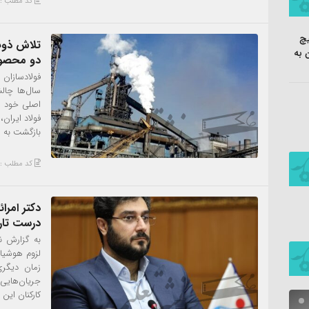
کد مطلب : 6006
یچ
تلاش ذوب
 به
دو محصول
فولادسازان
سال‌ها چال
اصلی خود ر
فولاد ایران
بازگشت به ر
کد مطلب : 5961
دکتر امرا
درست تار
به گزارش ن
لزوم هوشیا
زمان دیگری 
جریان‌هایی
کارکنان این
تندیس جه