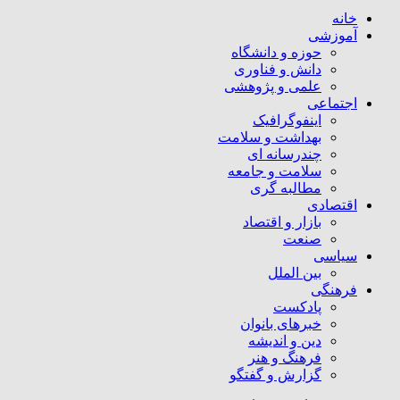
خانه
آموزشی
حوزه و دانشگاه
دانش و فناوری
علمی و پژوهشی
اجتماعی
اینفوگرافیک
بهداشت و سلامت
چندرسانه ای
سلامت و جامعه
مطالبه گری
اقتصادی
بازار و اقتصاد
صنعت
سیاسی
بین الملل
فرهنگی
پادکست
خبرهای بانوان
دین و اندیشه
فرهنگ و هنر
گزارش و گفتگو