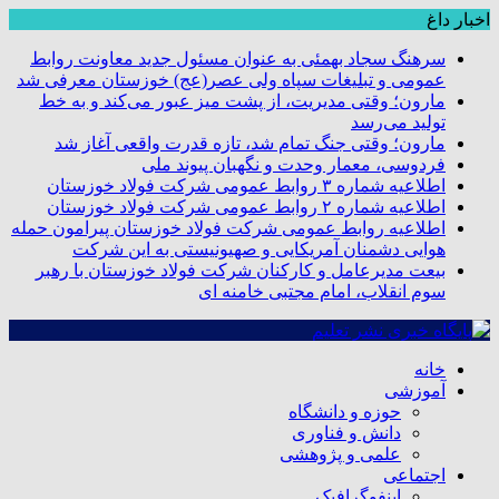
اخبار داغ
سرهنگ سجاد بهمئی به عنوان مسئول جدید معاونت روابط
عمومی و تبلیغات سپاه ولی عصر(عج) خوزستان معرفی شد
مارون؛ وقتی مدیریت، از پشت میز عبور می‌کند و به خط
تولید می‌رسد
مارون؛ وقتی جنگ تمام شد، تازه قدرت واقعی آغاز شد
فردوسی، معمار وحدت و نگهبان پیوند ملی
اطلاعیه شماره ۳ روابط عمومی شرکت فولاد خوزستان
اطلاعیه شماره ۲ روابط عمومی شرکت فولاد خوزستان
اطلاعیه روابط عمومی شرکت فولاد خوزستان پیرامون حمله
هوایی دشمنان آمریکایی و صهیونیستی به این شرکت
بیعت مدیرعامل و کارکنان شرکت فولاد خوزستان با رهبر
سوم انقلاب، امام مجتبی خامنه ای
خانه
آموزشی
حوزه و دانشگاه
دانش و فناوری
علمی و پژوهشی
اجتماعی
اینفوگرافیک