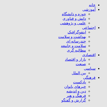
خانه
آموزشی
حوزه و دانشگاه
دانش و فناوری
علمی و پژوهشی
اجتماعی
اینفوگرافیک
بهداشت و سلامت
چندرسانه ای
سلامت و جامعه
مطالبه گری
اقتصادی
بازار و اقتصاد
صنعت
سیاسی
بین الملل
فرهنگی
پادکست
خبرهای بانوان
دین و اندیشه
فرهنگ و هنر
گزارش و گفتگو