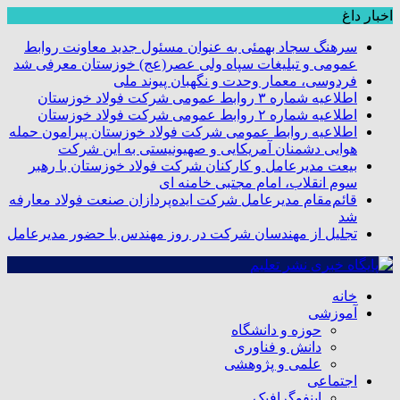
اخبار داغ
سرهنگ سجاد بهمئی به عنوان مسئول جدید معاونت روابط
عمومی و تبلیغات سپاه ولی عصر(عج) خوزستان معرفی شد
فردوسی، معمار وحدت و نگهبان پیوند ملی
اطلاعیه شماره ۳ روابط عمومی شرکت فولاد خوزستان
اطلاعیه شماره ۲ روابط عمومی شرکت فولاد خوزستان
اطلاعیه روابط عمومی شرکت فولاد خوزستان پیرامون حمله
هوایی دشمنان آمریکایی و صهیونیستی به این شرکت
بیعت مدیرعامل و کارکنان شرکت فولاد خوزستان با رهبر
سوم انقلاب، امام مجتبی خامنه ای
قائم‌مقام مدیرعامل شرکت ایده‌پردازان صنعت فولاد معارفه
شد
تجلیل از مهندسان شرکت در روز مهندس با حضور مدیرعامل
خانه
آموزشی
حوزه و دانشگاه
دانش و فناوری
علمی و پژوهشی
اجتماعی
اینفوگرافیک