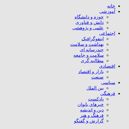
خانه
آموزشی
حوزه و دانشگاه
دانش و فناوری
علمی و پژوهشی
اجتماعی
اینفوگرافیک
بهداشت و سلامت
چندرسانه ای
سلامت و جامعه
مطالبه گری
اقتصادی
بازار و اقتصاد
صنعت
سیاسی
بین الملل
فرهنگی
پادکست
خبرهای بانوان
دین و اندیشه
فرهنگ و هنر
گزارش و گفتگو