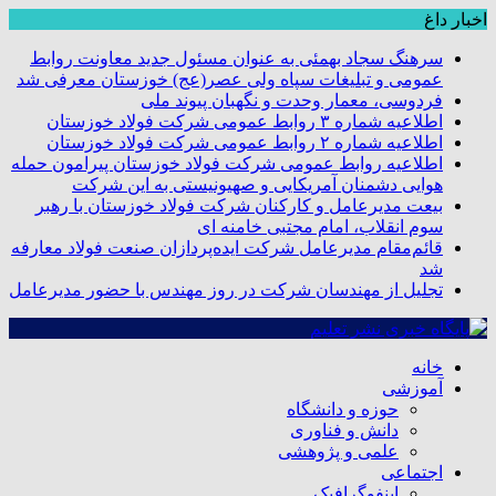
اخبار داغ
سرهنگ سجاد بهمئی به عنوان مسئول جدید معاونت روابط
عمومی و تبلیغات سپاه ولی عصر(عج) خوزستان معرفی شد
فردوسی، معمار وحدت و نگهبان پیوند ملی
اطلاعیه شماره ۳ روابط عمومی شرکت فولاد خوزستان
اطلاعیه شماره ۲ روابط عمومی شرکت فولاد خوزستان
اطلاعیه روابط عمومی شرکت فولاد خوزستان پیرامون حمله
هوایی دشمنان آمریکایی و صهیونیستی به این شرکت
بیعت مدیرعامل و کارکنان شرکت فولاد خوزستان با رهبر
سوم انقلاب، امام مجتبی خامنه ای
قائم‌مقام مدیرعامل شرکت ایده‌پردازان صنعت فولاد معارفه
شد
تجلیل از مهندسان شرکت در روز مهندس با حضور مدیرعامل
خانه
آموزشی
حوزه و دانشگاه
دانش و فناوری
علمی و پژوهشی
اجتماعی
اینفوگرافیک