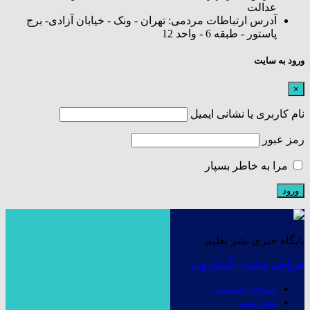
عدالت
آدرس ارتباطات مردمی: تهران - ونک - خیابان آزادی- برج
پاستور - طبقه 6 - واحد 12
ورود به سایت
×
نام کاربری یا نشانی ایمیل
رمز عبور
مرا به خاطر بسپار
پایگاه خبری نشر تعلیم
طراحی سایت : آسان وب
صفحه نخست
آموزشی