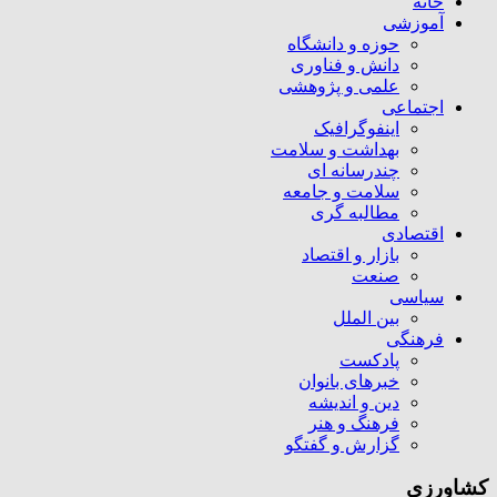
خانه
آموزشی
حوزه و دانشگاه
دانش و فناوری
علمی و پژوهشی
اجتماعی
اینفوگرافیک
بهداشت و سلامت
چندرسانه ای
سلامت و جامعه
مطالبه گری
اقتصادی
بازار و اقتصاد
صنعت
سیاسی
بین الملل
فرهنگی
پادکست
خبرهای بانوان
دین و اندیشه
فرهنگ و هنر
گزارش و گفتگو
کشاورزی