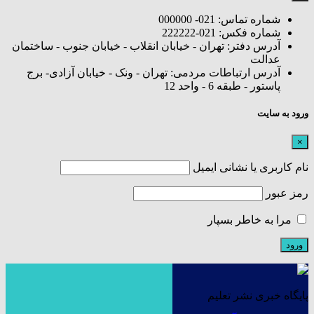
شماره تماس: 021- 000000
شماره فکس: 021-222222
آدرس دفتر: تهران - خیابان انقلاب - خیابان جنوب - ساختمان
عدالت
آدرس ارتباطات مردمی: تهران - ونک - خیابان آزادی- برج
پاستور - طبقه 6 - واحد 12
ورود به سایت
×
نام کاربری یا نشانی ایمیل
رمز عبور
مرا به خاطر بسپار
پایگاه خبری نشر تعلیم