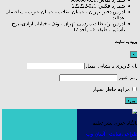
شماره فکس: 021-222222
آدرس دفتر: تهران - خیابان انقلاب - خیابان جنوب - ساختمان
عدالت
آدرس ارتباطات مردمی: تهران - ونک - خیابان آزادی- برج
پاستور - طبقه 6 - واحد 12
ورود به سایت
×
نام کاربری یا نشانی ایمیل
رمز عبور
مرا به خاطر بسپار
پایگاه خبری نشر تعلیم
طراحی سایت : آسان وب