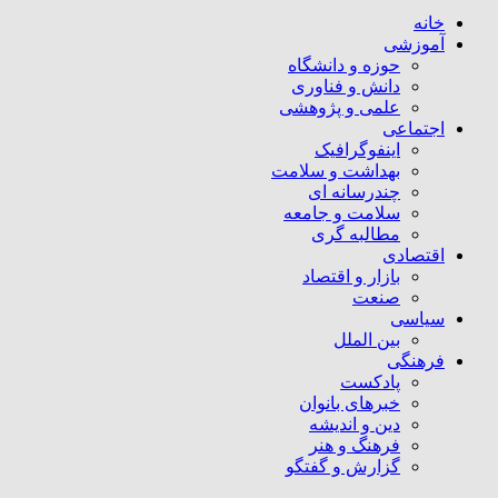
خانه
آموزشی
حوزه و دانشگاه
دانش و فناوری
علمی و پژوهشی
اجتماعی
اینفوگرافیک
بهداشت و سلامت
چندرسانه ای
سلامت و جامعه
مطالبه گری
اقتصادی
بازار و اقتصاد
صنعت
سیاسی
بین الملل
فرهنگی
پادکست
خبرهای بانوان
دین و اندیشه
فرهنگ و هنر
گزارش و گفتگو