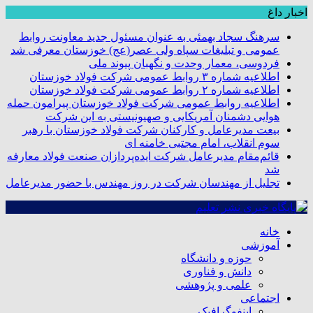
اخبار داغ
سرهنگ سجاد بهمئی به عنوان مسئول جدید معاونت روابط
عمومی و تبلیغات سپاه ولی عصر(عج) خوزستان معرفی شد
فردوسی، معمار وحدت و نگهبان پیوند ملی
اطلاعیه شماره ۳ روابط عمومی شرکت فولاد خوزستان
اطلاعیه شماره ۲ روابط عمومی شرکت فولاد خوزستان
اطلاعیه روابط عمومی شرکت فولاد خوزستان پیرامون حمله
هوایی دشمنان آمریکایی و صهیونیستی به این شرکت
بیعت مدیرعامل و کارکنان شرکت فولاد خوزستان با رهبر
سوم انقلاب، امام مجتبی خامنه ای
قائم‌مقام مدیرعامل شرکت ایده‌پردازان صنعت فولاد معارفه
شد
تجلیل از مهندسان شرکت در روز مهندس با حضور مدیرعامل
خانه
آموزشی
حوزه و دانشگاه
دانش و فناوری
علمی و پژوهشی
اجتماعی
اینفوگرافیک