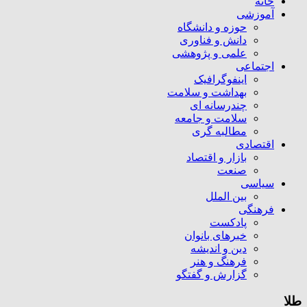
خانه
آموزشی
حوزه و دانشگاه
دانش و فناوری
علمی و پژوهشی
اجتماعی
اینفوگرافیک
بهداشت و سلامت
چندرسانه ای
سلامت و جامعه
مطالبه گری
اقتصادی
بازار و اقتصاد
صنعت
سیاسی
بین الملل
فرهنگی
پادکست
خبرهای بانوان
دین و اندیشه
فرهنگ و هنر
گزارش و گفتگو
طلا