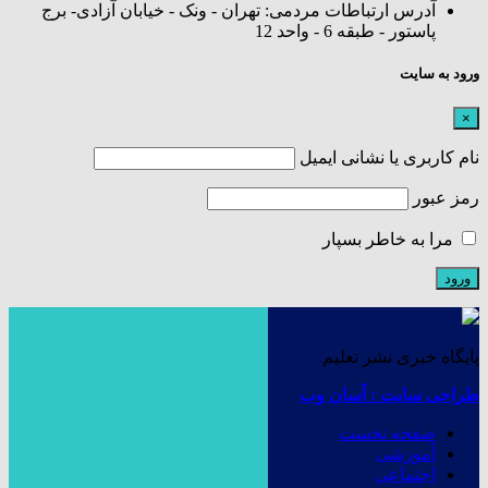
آدرس ارتباطات مردمی: تهران - ونک - خیابان آزادی- برج
پاستور - طبقه 6 - واحد 12
ورود به سایت
×
نام کاربری یا نشانی ایمیل
رمز عبور
مرا به خاطر بسپار
پایگاه خبری نشر تعلیم
طراحی سایت : آسان وب
صفحه نخست
آموزشی
اجتماعی