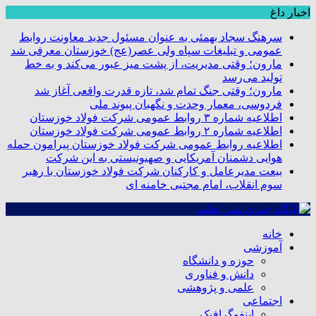
اخبار داغ
سرهنگ سجاد بهمئی به عنوان مسئول جدید معاونت روابط
عمومی و تبلیغات سپاه ولی عصر(عج) خوزستان معرفی شد
مارون؛ وقتی مدیریت، از پشت میز عبور می‌کند و به خط
تولید می‌رسد
مارون؛ وقتی جنگ تمام شد، تازه قدرت واقعی آغاز شد
فردوسی، معمار وحدت و نگهبان پیوند ملی
اطلاعیه شماره ۳ روابط عمومی شرکت فولاد خوزستان
اطلاعیه شماره ۲ روابط عمومی شرکت فولاد خوزستان
اطلاعیه روابط عمومی شرکت فولاد خوزستان پیرامون حمله
هوایی دشمنان آمریکایی و صهیونیستی به این شرکت
بیعت مدیرعامل و کارکنان شرکت فولاد خوزستان با رهبر
سوم انقلاب، امام مجتبی خامنه ای
خانه
آموزشی
حوزه و دانشگاه
دانش و فناوری
علمی و پژوهشی
اجتماعی
اینفوگرافیک