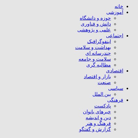
خانه
آموزشی
حوزه و دانشگاه
دانش و فناوری
علمی و پژوهشی
اجتماعی
اینفوگرافیک
بهداشت و سلامت
چندرسانه ای
سلامت و جامعه
مطالبه گری
اقتصادی
بازار و اقتصاد
صنعت
سیاسی
بین الملل
فرهنگی
پادکست
خبرهای بانوان
دین و اندیشه
فرهنگ و هنر
گزارش و گفتگو