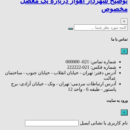
توضیح شهردار اهواز درباره یک معضل
مخصوص
×
تماس با ما
×
شماره تماس: 021- 000000
شماره فکس: 021-222222
آدرس دفتر: تهران - خیابان انقلاب - خیابان جنوب - ساختمان
عدالت
آدرس ارتباطات مردمی: تهران - ونک - خیابان آزادی- برج
پاستور - طبقه 6 - واحد 12
ورود به سایت
×
نام کاربری یا نشانی ایمیل