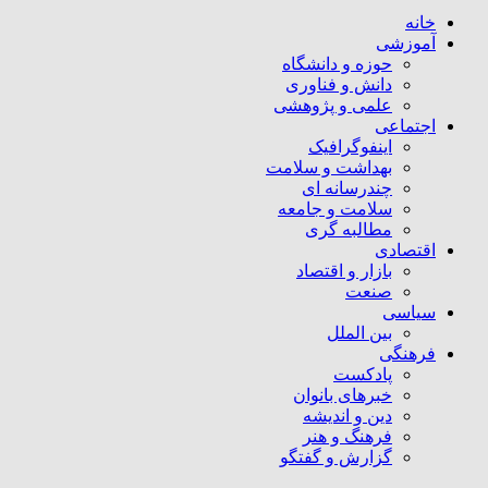
خانه
آموزشی
حوزه و دانشگاه
دانش و فناوری
علمی و پژوهشی
اجتماعی
اینفوگرافیک
بهداشت و سلامت
چندرسانه ای
سلامت و جامعه
مطالبه گری
اقتصادی
بازار و اقتصاد
صنعت
سیاسی
بین الملل
فرهنگی
پادکست
خبرهای بانوان
دین و اندیشه
فرهنگ و هنر
گزارش و گفتگو