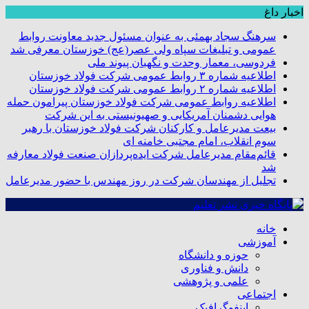
اخبار داغ
سرهنگ سجاد بهمئی به عنوان مسئول جدید معاونت روابط
عمومی و تبلیغات سپاه ولی عصر(عج) خوزستان معرفی شد
فردوسی، معمار وحدت و نگهبان پیوند ملی
اطلاعیه شماره ۳ روابط عمومی شرکت فولاد خوزستان
اطلاعیه شماره ۲ روابط عمومی شرکت فولاد خوزستان
اطلاعیه روابط عمومی شرکت فولاد خوزستان پیرامون حمله
هوایی دشمنان آمریکایی و صهیونیستی به این شرکت
بیعت مدیرعامل و کارکنان شرکت فولاد خوزستان با رهبر
سوم انقلاب، امام مجتبی خامنه ای
قائم‌مقام مدیرعامل شرکت ایده‌پردازان صنعت فولاد معارفه
شد
تجلیل از مهندسان شرکت در روز مهندس با حضور مدیرعامل
خانه
آموزشی
حوزه و دانشگاه
دانش و فناوری
علمی و پژوهشی
اجتماعی
اینفوگرافیک