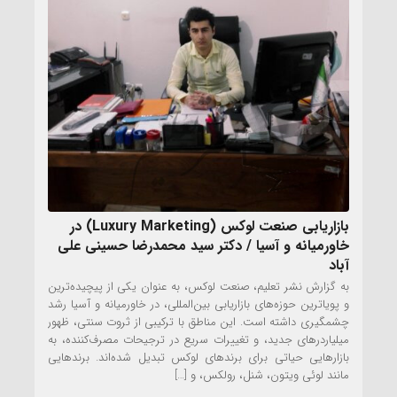
بازاریابی صنعت لوکس (Luxury Marketing) در
خاورمیانه و آسیا / دکتر سید محمدرضا حسینی علی
آباد
به گزارش نشر تعلیم، صنعت لوکس، به عنوان یکی از پیچیده‌ترین
و پویاترین حوزه‌های بازاریابی بین‌المللی، در خاورمیانه و آسیا رشد
چشمگیری داشته است. این مناطق با ترکیبی از ثروت سنتی، ظهور
میلیاردرهای جدید، و تغییرات سریع در ترجیحات مصرف‌کننده، به
بازارهایی حیاتی برای برندهای لوکس تبدیل شده‌اند. برندهایی
مانند لوئی ویتون، شنل، رولکس، و […]