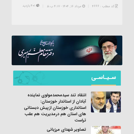
401 بازدید
کد مطلب : 4666
مرداد ۱۶, ۱۴۰۴ - 4:17 ب.ظ
سـیـاسـی
انتقاد تند سیدمحمدمولوی نماینده
آبادان از استاندار خوزستان:
استانداری خوزستان ازپیش دبستانی
های استان هم درمدیریت هم عقب
تراست
تصاویر شهدای مرزبانی