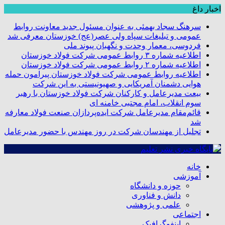
اخبار داغ
سرهنگ سجاد بهمئی به عنوان مسئول جدید معاونت روابط
عمومی و تبلیغات سپاه ولی عصر(عج) خوزستان معرفی شد
فردوسی، معمار وحدت و نگهبان پیوند ملی
اطلاعیه شماره ۳ روابط عمومی شرکت فولاد خوزستان
اطلاعیه شماره ۲ روابط عمومی شرکت فولاد خوزستان
اطلاعیه روابط عمومی شرکت فولاد خوزستان پیرامون حمله
هوایی دشمنان آمریکایی و صهیونیستی به این شرکت
بیعت مدیرعامل و کارکنان شرکت فولاد خوزستان با رهبر
سوم انقلاب، امام مجتبی خامنه ای
قائم‌مقام مدیرعامل شرکت ایده‌پردازان صنعت فولاد معارفه
شد
تجلیل از مهندسان شرکت در روز مهندس با حضور مدیرعامل
خانه
آموزشی
حوزه و دانشگاه
دانش و فناوری
علمی و پژوهشی
اجتماعی
اینفوگرافیک