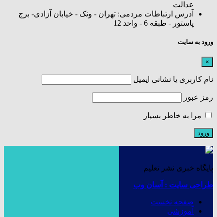
عدالت
آدرس ارتباطات مردمی: تهران - ونک - خیابان آزادی- برج
پاستور - طبقه 6 - واحد 12
ورود به سایت
×
نام کاربری یا نشانی ایمیل
رمز عبور
مرا به خاطر بسپار
پایگاه خبری نشر تعلیم
طراحی سایت : آسان وب
صفحه نخست
آموزشی