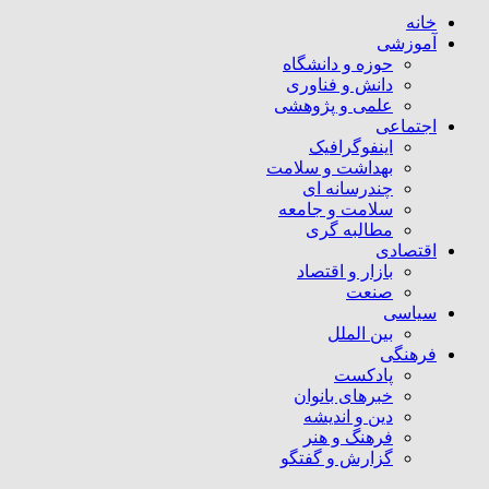
خانه
آموزشی
حوزه و دانشگاه
دانش و فناوری
علمی و پژوهشی
اجتماعی
اینفوگرافیک
بهداشت و سلامت
چندرسانه ای
سلامت و جامعه
مطالبه گری
اقتصادی
بازار و اقتصاد
صنعت
سیاسی
بین الملل
فرهنگی
پادکست
خبرهای بانوان
دین و اندیشه
فرهنگ و هنر
گزارش و گفتگو