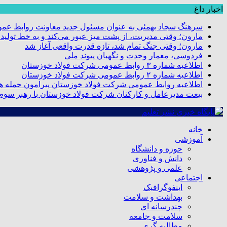
اخبار داغ
سرهنگ سجاد بهمئی به عنوان مسئول جدید معاونت روابط عم
مارون؛ وقتی مدیریت، از پشت میز عبور می‌کند و به خط تولید
مارون؛ وقتی جنگ تمام شد، تازه قدرت واقعی آغاز شد
فردوسی، معمار وحدت و نگهبان پیوند ملی
اطلاعیه شماره ۳ روابط عمومی شرکت فولاد خوزستان
اطلاعیه شماره ۲ روابط عمومی شرکت فولاد خوزستان
اطلاعیه روابط عمومی شرکت فولاد خوزستان پیرامون حمله هو
بیعت مدیرعامل و کارکنان شرکت فولاد خوزستان با رهبر سوم ا
خانه
آموزشی
حوزه و دانشگاه
دانش و فناوری
علمی و پژوهشی
اجتماعی
اینفوگرافیک
بهداشت و سلامت
چندرسانه ای
سلامت و جامعه
مطالبه گری