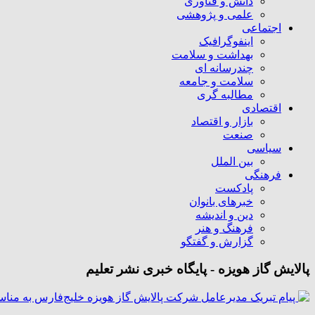
دانش و فناوری
علمی و پژوهشی
اجتماعی
اینفوگرافیک
بهداشت و سلامت
چندرسانه ای
سلامت و جامعه
مطالبه گری
اقتصادی
بازار و اقتصاد
صنعت
سیاسی
بین الملل
فرهنگی
پادکست
خبرهای بانوان
دین و اندیشه
فرهنگ و هنر
گزارش و گفتگو
پالایش گاز هویزه - پایگاه خبری نشر تعلیم