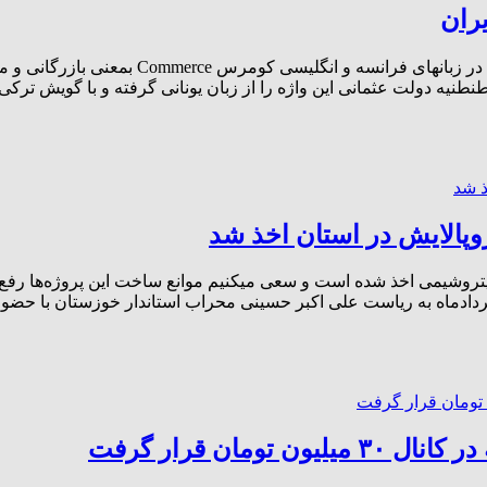
ران
گمرک : واژه گمرک از ریشهٔ کومرسیوم mercium
نطنیه دولت عثمانی این واژه را از زبان یونانی گرفته و با گویش ترک
پتروشیمی اخذ شده است و سعی میکنیم موانع ساخت این پروژه‌ها رفع 