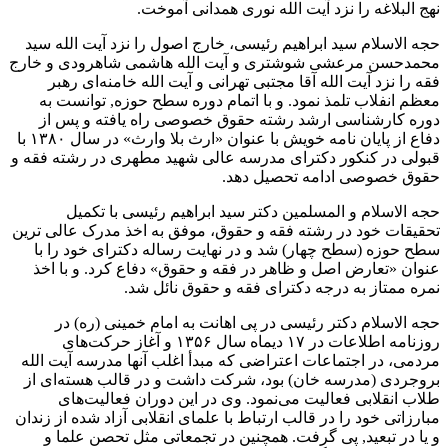
نهج البلاغه را نزد آیت الله نوری همدانی آموخت.
حجه الاسلام سید ابراهیم رئیسی، خارج اصول را نزد آیت ‌الله سید
محمدحسن مرعشی شوشتری و آیت‌ الله هاشمی شاهرودی و خارج
فقه را نزد آیت ‌الله آقا مجتبی تهرانی و آیت الله خامنه‌ای رهبر
معظم انفلاب تلمذ نمود. و با اتمام دوره سطح حوزه, توانست به
دوره کارشناسی ارشد رشته حقوق خصوصی راه یافته و پس از
دفاع از پایان نامه خویش با عنوان «ارث بلا وارث» در سال ۱۳۸۰ با
قبولی در کنکور دکترای مدرسه عالی شهید مطهری در رشته فقه و
حقوق خصوصی ادامه تحصیل دهد.
حجه الاسلام و المسلمین دکتر سید ابراهیم رئیسی با تکمیل
تحقیقات خود در رشته فقه و حقوق، موفق به اخذ مدرک عالی ترین
سطح حوزه (سطح چهار) شد و در نهایت رساله دکترای خود را با
عنوان «تعارض اصل و ظاهر در فقه و حقوق» دفاع کرد. و با اخذ
نمره ممتاز به درجه دکترای فقه و حقوق نائل شد.
حجه الاسلام دکتر رئیسی در پی اهانت به امام خمینی (ره) در
روزنامه اطلاعات در ۱۷ دیماه سال ۱۳۵۶ و آغاز حرکت‌های
مردمی، در اجتماعات اعتراضی که مبدأ اغلب آنها مدرسه آیت الله
بروجردی (مدرسه خان) بود، شرکت داشت و در قالب هسته‌ای از
طلاب انقلابی فعالیت می‌نمود. وی در این دوران فعالیت‌های
مبارزاتی خود را در قالب ارتباط با علمای انقلابی آزاد شده از زندان
و یا در تبعید, پی گرفت. همچنین در تجمعاتی مثل تحصن علما و