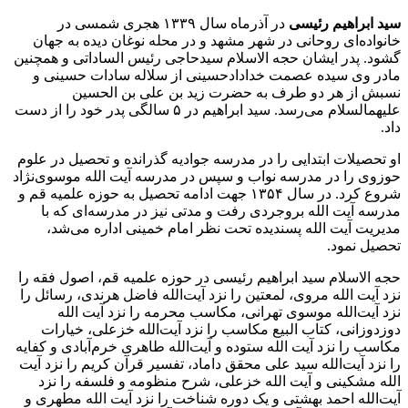
سید ابراهیم رئیسی
در آذرماه سال ۱۳۳۹ هجری شمسی در
خانواده‌‌ای روحانی در شهر مشهد و در محله نوغان دیده به جهان
گشود. پدر ایشان حجه الاسلام سیدحاجی رئیس الساداتی و همچنین
مادر وی سیده عصمت خدادادحسینی از سلاله سادات حسینی و
نسبش از هر دو طرف به حضرت زید بن علی بن الحسین
علیهمالسلام می‌رسد. سید ابراهیم در ۵ سالگی پدر خود را از دست
داد.
او تحصیلات ابتدایی را در مدرسه جوادیه گذرانده و تحصیل در علوم
حوزوی را در مدرسه نواب و سپس در مدرسه آیت الله موسوی‌نژاد
شروع کرد. در سال ۱۳۵۴ جهت ادامه تحصیل به حوزه علمیه قم و
مدرسه آیت الله بروجردی رفت و مدتی نیز در مدرسه‌ای که با
مدیریت آیت الله پسندیده تحت نظر امام خمینی اداره می‌شد،
تحصیل نمود.
حجه الاسلام سید ابراهیم رئیسی در حوزه علمیه قم، اصول فقه را
نزد آیت الله مروی، لمعتین را نزد آیت‌الله فاضل هرندی، رسائل را
نزد آیت‌الله موسوی تهرانی، مکاسب محرمه را نزد آیت الله
دوزدوزانی، کتاب البیع مکاسب را نزد آیت‌الله خزعلی، خیارات
مکاسب را نزد آیت الله ستوده و آیت‌الله طاهری خرم‌آبادی و کفایه
را نزد آیت‌الله سید علی محقق داماد، تفسیر قرآن کریم را نزد آیت
الله مشکینی و آیت الله خزعلی، شرح منظومه و فلسفه را نزد
آیت‌الله احمد بهشتی و یک دوره شناخت را نزد آیت الله مطهری و