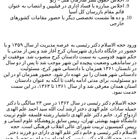
اجلاس مبارزه با فساد اداری در فیلیپین و انتصاب به عنوان
قائم مقام بازرسان کل آسیا
و ده ها نشست تخصصی دیگر با حضور مقامات کشورهای
خارجی
ورود حجه الاسلام دکتر رئیسی به عرصه مدیریت از سال ۱۳۵۹ و با
حضور در جایگاه دادیاری شهرستان کرج آغاز شد و پس از مدتی با
حکم شهید قدوسی، به سمت دادستان کرج منصوب شد. موفقیت او
در ساماندهی وضعیت پیچیده این شهر موجب شد تا پس از دو سال
در تابستان ۱۳۶۱ همزمان با دادستانی شهر کرج، مسئولیت
دادستانی شهر همدان را نیز عهده دار شود. حضور همزمان او در این
دو مسئولیت، برای مدتی ادامه یافت تا آنکه به عنوان دادستان
استان همدان معرفی شد و از سال ۱۳۶۱ تا ۱۳۶۳، در این سمت
خدمت نمود.
حجه الاسلام دکتر رئیسی در سال ۱۳۶۲ در سن ۲۳ سالگی با دکتر
جمیله سادات علم الهدی دختر ارشد آیت الله سید احمد علم الهدی
ازدواج کرد. خانم دکتر علم الهدی دانشیار رشته فلسفه علوم تربیت
دانشگاه شهید بهشتی تهران، رییس سابق پژوهشگاه علوم انسانی و
رییس کمیسیون تربیت شورای عالی انقلاب فرهنگی است. حجه
الاسلام دکتر رئیسی و خانم دکتر علم الهدی دارای دو فرزند دختر
هستند. حجه الاسلام دکتر رئیسی که اهتمام ویژه ای به تحصیل خود